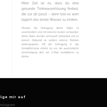
Mein Ziel ist es, dass du eine
gesunde Trinkwasserlösung findest,
die zur dir passt – denn bist es wert
täglich das beste Wasser zu trinken.
Hinweis: Die Eintragung deiner Daten ist
unverbindlich und mit keinerlei Kosten verbunden.
Deine Daten werden vertraulich behandelt und zu
keinem Zeitpunkt an weitere externe Parteien
weitergegeben. Mit der Eintragung in das
Kontaktformular erteilst du uns die ausdrückliche
Genehmigung dich per E-Mail kontaktieren zu
dürfen.
olge mir auf
Instagram