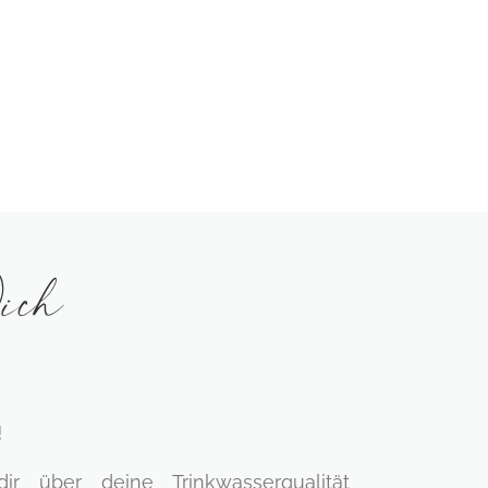
Dich
!
r über deine Trinkwasserqualität