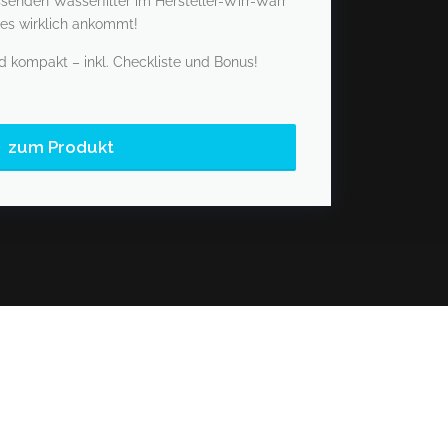
senden Wasserfilter im Hersteller-Wirr-Warr
 es wirklich ankommt!
d kompakt – inkl. Checkliste und Bonus!
zum Produkt