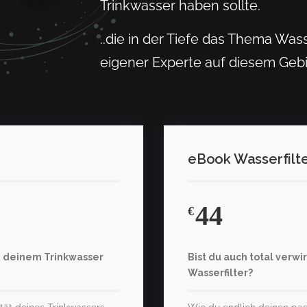
Trinkwasser haben sollte.
..die in der Tiefe das Thema Wa
eigener Experte auf diesem Geb
eBook Wasserfilte
44
€
n deinem Trinkwasser
Bist du auch total verwi
Wasserfilter?