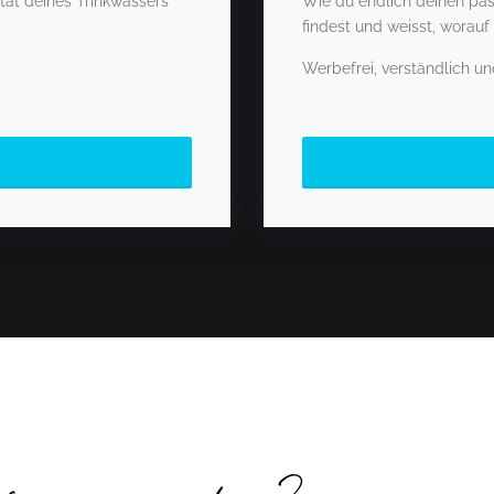
ität deines Trinkwassers
Wie du endlich deinen pas
findest und weisst, worauf
Werbefrei, verständlich un