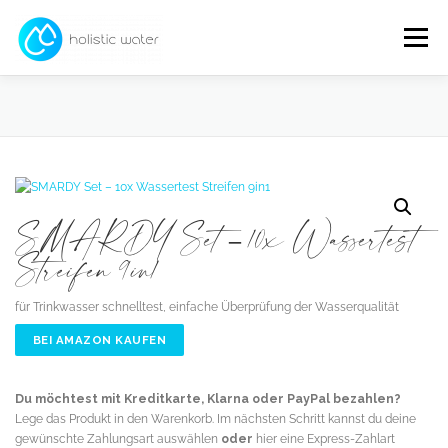
Zum
Inhalt
Menü
springen
Shop
Schadstoffe
Wasserlexikon
About
SMARDY Set – 10x Wassertest
Streifen 9in1
für Trinkwasser schnelltest, einfache Überprüfung der Wasserqualität
BEI AMAZON KAUFEN
Du möchtest mit Kreditkarte, Klarna oder PayPal bezahlen?
Lege das Produkt in den Warenkorb. Im nächsten Schritt kannst du deine
gewünschte Zahlungsart auswählen
oder
hier eine Express-Zahlart