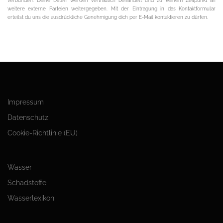
verbunden. Deine Daten werden vertraulich behandelt und zu keinem Zeitpunkt an
weitere externe Parteien weitergegeben. Mit der Eintragung in das Kontaktformular
erteilst du uns die ausdrückliche Genehmigung dich per E-Mail kontaktieren zu dürfen.
Impressum
Datenschutz
Cookie-Richtlinie (EU)
Wasser
Schadstoffe
Wasserlexikon