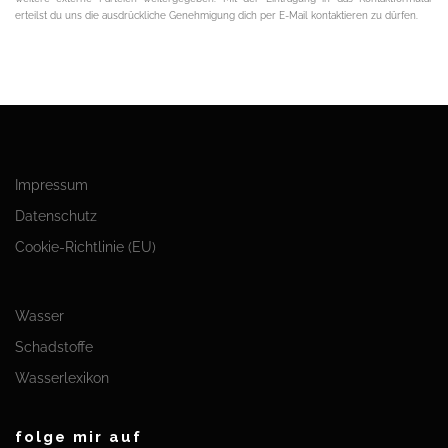
erteilst du uns die ausdrückliche Genehmigung dich per E-Mail kontaktieren zu dürfen.
Impressum
Datenschutz
Cookie-Richtlinie (EU)
Wasser
Schadstoffe
Wasserlexikon
folge mir auf