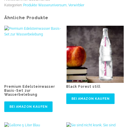
Kategorien:
Produkte Wasseruniversum
,
Verwirbler
Ähnliche Produkte
Premium Edelsteinwasser
Black Forest still
Basis-Set zur
Wasserbelebung
BEI AMAZON KAUFEN
BEI AMAZON KAUFEN