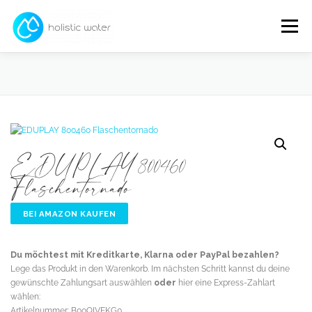
Zum
Inhalt
Menü
springen
Shop
Schadstoffe
Wasserlexikon
About
EDUPLAY 800460
Flaschentornado
BEI AMAZON KAUFEN
Du möchtest mit Kreditkarte, Klarna oder PayPal bezahlen?
Lege das Produkt in den Warenkorb. Im nächsten Schritt kannst du deine
gewünschte Zahlungsart auswählen
oder
hier eine Express-Zahlart
wählen:
Artikelnummer:
B00QIVEKG0