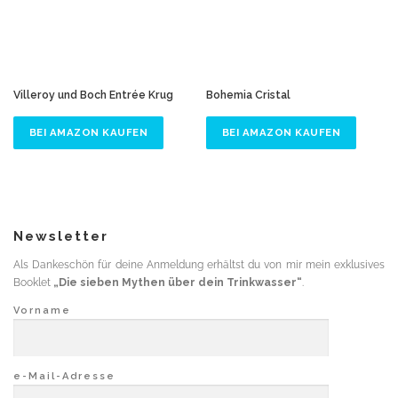
n
i
t
t
s
Villeroy und Boch Entrée Krug
Bohemia Cristal
b
e
BEI AMAZON KAUFEN
BEI AMAZON KAUFEN
w
e
r
t
u
n
Newsletter
g
s
Als Dankeschön für deine Anmeldung erhältst du von mir mein exklusives
o
Booklet
„Die sieben Mythen über dein Trinkwasser“
.
r
Vorname
t
i
e
r
e-Mail-Adresse
t